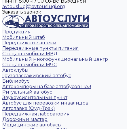
Пн-Пт: 8:00 -17:00
Cб-Вс: Выходной
avtouslugi@avtouslugi.org
Заказать звонок
Продукция
Мобильный штаб
Передвижные аптеки
Передвижные пункты питания
Спецавтомобили МВД
Мобильный многофункциональный центр
Спецавтомобили МЧС
Автоклубы
Грузопассажирский автобус
Библиобус
Автокемперы на базе автобусов ПАЗ
Ритуальный автобус
Звукоусилительный пункт
Автобус для перевозки инвалидов
Автолавка (Фуд-Трак)
Передвижная лаборатория
Дорожный мастер
Медицинские автобусы