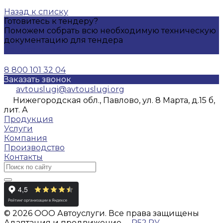
Назад к списку
Готовитесь к тендеру?
Поможем собрать всю необходимую техническую
документацию для тендера
Написать нам
8 800 101 32 04
Заказать звонок
avtouslugi@avtouslugi.org
Нижегородская обл., Павлово, ул. 8 Марта, д.15 б,
лит. А
Продукция
Услуги
Компания
Производство
Контакты
© 2026 ООО Автоуслуги. Все права защищены
Адаптация и продвижение —
Р52.РУ