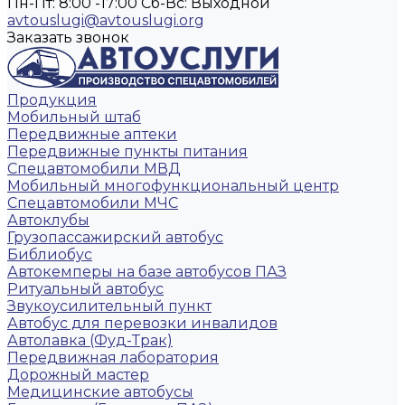
Пн-Пт: 8:00 -17:00
Cб-Вс: Выходной
avtouslugi@avtouslugi.org
Заказать звонок
Продукция
Мобильный штаб
Передвижные аптеки
Передвижные пункты питания
Спецавтомобили МВД
Мобильный многофункциональный центр
Спецавтомобили МЧС
Автоклубы
Грузопассажирский автобус
Библиобус
Автокемперы на базе автобусов ПАЗ
Ритуальный автобус
Звукоусилительный пункт
Автобус для перевозки инвалидов
Автолавка (Фуд-Трак)
Передвижная лаборатория
Дорожный мастер
Медицинские автобусы