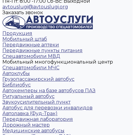
Пн-Пт: 8:00 -17:00
Cб-Вс: Выходной
avtouslugi@avtouslugi.org
Заказать звонок
Продукция
Мобильный штаб
Передвижные аптеки
Передвижные пункты питания
Спецавтомобили МВД
Мобильный многофункциональный центр
Спецавтомобили МЧС
Автоклубы
Грузопассажирский автобус
Библиобус
Автокемперы на базе автобусов ПАЗ
Ритуальный автобус
Звукоусилительный пункт
Автобус для перевозки инвалидов
Автолавка (Фуд-Трак)
Передвижная лаборатория
Дорожный мастер
Медицинские автобусы