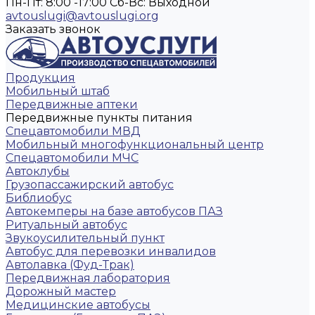
Пн-Пт: 8:00 -17:00
Cб-Вс: Выходной
avtouslugi@avtouslugi.org
Заказать звонок
Продукция
Мобильный штаб
Передвижные аптеки
Передвижные пункты питания
Спецавтомобили МВД
Мобильный многофункциональный центр
Спецавтомобили МЧС
Автоклубы
Грузопассажирский автобус
Библиобус
Автокемперы на базе автобусов ПАЗ
Ритуальный автобус
Звукоусилительный пункт
Автобус для перевозки инвалидов
Автолавка (Фуд-Трак)
Передвижная лаборатория
Дорожный мастер
Медицинские автобусы